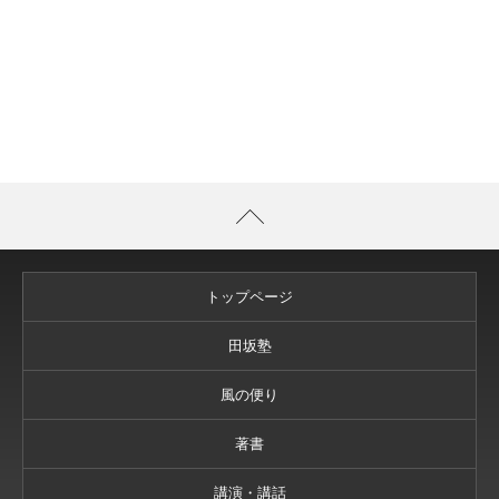
トップページ
田坂塾
風の便り
著書
講演・講話