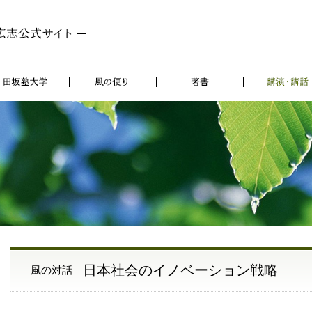
未来からの風
塾
田坂塾大学
風の便り
著書
日本社会のイノベーション戦略
風の対話