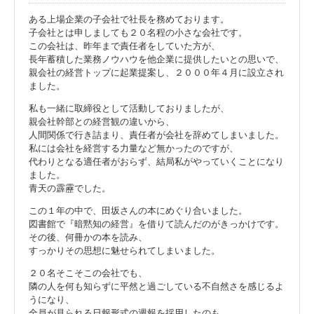
ある上場企業の子会社で社長を務めております。
子会社とは申しましても２０名程の小さな会社です。
この会社は、昨年まで責任者をしていた方が、
長年蓄積した業務ノウハウを他企業に提供したいとの思いで、
親会社の経営トップに起業提案し、２０００年４月に設立され
ました。
私も一緒に取締役として活動しておりましたが、
親会社幹部との経営観の違いから、
人間関係で行き詰まり、責任者が会社を辞めてしまいました。
私には会社を経営する力量など無かったのですが、
代わりとなる適任者がおらず、結局私がやっていくことになり
ました。
青天の霹靂でした。
この１年の中で、田坂さんの本にめぐり合いました。
図書館で『暗黙知の経営』を借りて読んだのがきっかけです。
その後、何冊かの本を読み、
すっかりその思想に魅せられてしまいました。
２０名そこそこの会社でも、
隣の人を何も知らずに平然と過ごしている不自然さを感じるよ
うになり、
全員が見られる日報形式の週報を採用したのも、